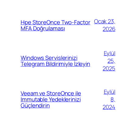
Ocak 23,
Hpe StoreOnce Two-Factor
MFA Doğrulaması
2026
Eylül
Windows Servislerinizi
25,
Telegram Bildirimiyle İzleyin
2025
Eylül
Veeam ve StoreOnce ile
8,
Immutable Yedeklerinizi
Güçlendirin
2024