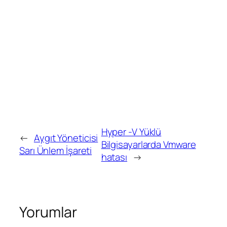
Hyper -V Yüklü
←
Aygıt Yöneticisi
Bilgisayarlarda Vmware
Sarı Ünlem İşareti
hatası
→
Yorumlar