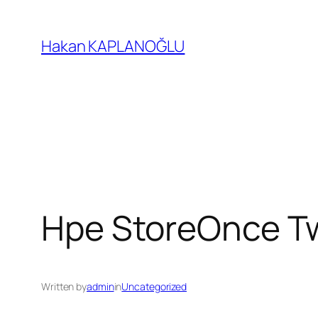
İçeriğe
geç
Hakan KAPLANOĞLU
Hpe StoreOnce T
Written by
admin
in
Uncategorized