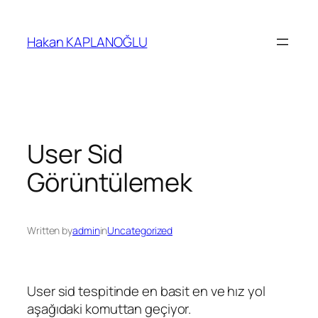
İçeriğe
geç
Hakan KAPLANOĞLU
User Sid
Görüntülemek
Written by
admin
in
Uncategorized
User sid tespitinde en basit en ve hız yol
aşağıdaki komuttan geçiyor.