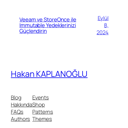
Eylül
Veeam ve StoreOnce ile
8,
Immutable Yedeklerinizi
Güçlendirin
2024
Hakan KAPLANOĞLU
Blog
Events
Hakkında
Shop
FAQs
Patterns
Authors
Themes