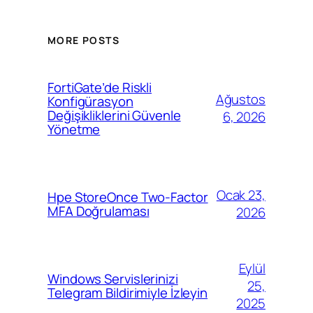
MORE POSTS
FortiGate’de Riskli
Ağustos
Konfigürasyon
Değişikliklerini Güvenle
6, 2026
Yönetme
Ocak 23,
Hpe StoreOnce Two-Factor
MFA Doğrulaması
2026
Eylül
Windows Servislerinizi
25,
Telegram Bildirimiyle İzleyin
2025