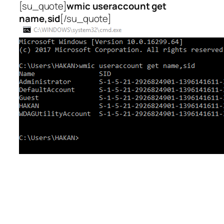
[su_quote]
wmic useraccount get
name,sid
[/su_quote]