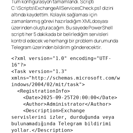
Tüm konfigürasyon tamamlandı. Scripti
C:\Scripts\ExchangeAllServicesCheck.ps1 dizini
altında kaydettim. Kolaylık sağlaması için
zamanlanmış görevi hazırladığım XML dosyası
üzerinden oluşturacağım. Bu sayede PowerShell
scripti her 5 dakikada bir belirlediğim servisleri
kontrol edecek ve herhangi bir problem durumunda
Telegram üzerinden bildirim gönderecektir.
<?xml version="1.0" encoding="UTF-
16"?>

<Task version="1.3" 
xmlns="http://schemas.microsoft.com/w
indows/2004/02/mit/task">

  <RegistrationInfo>

    <Date>2025-09-25T20:00:00</Date>

    <Author>Administrator</Author>

    <Description>Exchange 
servislerini izler, durduğunda veya 
bulunamadığında Telegram bildirimi 
yollar.</Description>
