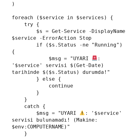
)

foreach ($service in $services) {

    try {

        $s = Get-Service -DisplayName 
$service -ErrorAction Stop

        if ($s.Status -ne "Running") 
{

            $msg = "UYARI 
: 
'$service' servisi $(Get-Date) 
tarihinde $($s.Status) durumda!"

        } else {

            continue

        }

    }

    catch {

        $msg = "UYARI 
: '$service' 
servisi bulunamadı! (Makine: 
$env:COMPUTERNAME)"

    }
