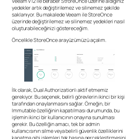
Veeam V12 ile beraber StroreOnce üzerine aldığınız
yedekler artık değiştirilemez ve silinemez şekilde
saklanıyor. Bu makalede Veeam ile StoreOnce
üzerinde değiştirilemez ve silinemez yedekleri nasıl
oluşturabileceğinizi göstereceğim.
Öncelikle StoreOnce arayüzümüzü açalım.
İlk olarak, Dual Authorization’ı aktif etmemiz
gerekiyor. Bu seçenek, belirli görevlerin ikinci bir kişi
tarafından onaylanmasını sağlar. Örneğin, bir
Immutable özelliğinin kapatılması durumunda, bu
işlemin ikinci bir kullanıcının onayına sunulması
gerekir. Bu özelliğin amacı, tek bir admin
kullanıcısının silme veya belirli güvenlik özelliklerini
kapatma gibi işlemleri tek başına gerçekleştirmesini