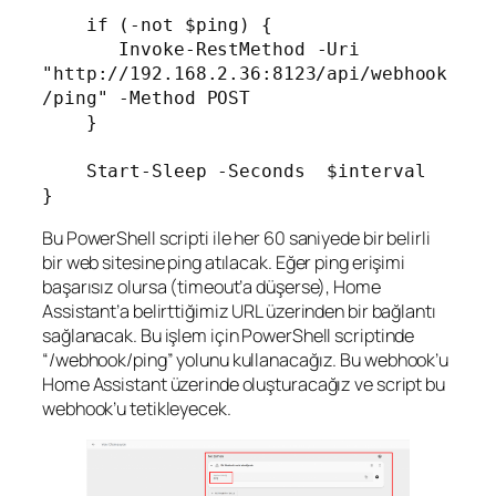
    if (-not $ping) {

       Invoke-RestMethod -Uri 
"http://192.168.2.36:8123/api/webhook
/ping" -Method POST

    }

    Start-Sleep -Seconds  $interval

Bu PowerShell scripti ile her 60 saniyede bir belirli
bir web sitesine ping atılacak. Eğer ping erişimi
başarısız olursa (timeout’a düşerse), Home
Assistant’a belirttiğimiz URL üzerinden bir bağlantı
sağlanacak. Bu işlem için PowerShell scriptinde
“/webhook/ping” yolunu kullanacağız. Bu webhook’u
Home Assistant üzerinde oluşturacağız ve script bu
webhook’u tetikleyecek.