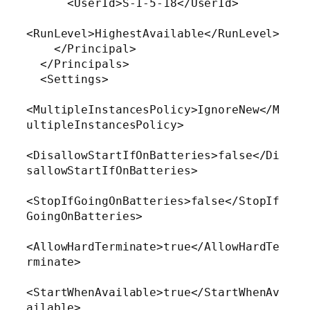
      <UserId>S-1-5-18</UserId>

<RunLevel>HighestAvailable</RunLevel>

    </Principal>

  </Principals>

  <Settings>

<MultipleInstancesPolicy>IgnoreNew</M
ultipleInstancesPolicy>

<DisallowStartIfOnBatteries>false</Di
sallowStartIfOnBatteries>

<StopIfGoingOnBatteries>false</StopIf
GoingOnBatteries>

<AllowHardTerminate>true</AllowHardTe
rminate>

<StartWhenAvailable>true</StartWhenAv
ailable>
