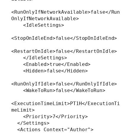
<RunOnlyIfNetworkAvailable>false</Run
OnlyIfNetworkAvailable>

    <IdleSettings>

<StopOnIdleEnd>false</StopOnIdleEnd>

<RestartOnIdle>false</RestartOnIdle>

    </IdleSettings>

    <Enabled>true</Enabled>

    <Hidden>false</Hidden>

<RunOnlyIfIdle>false</RunOnlyIfIdle>

    <WakeToRun>false</WakeToRun>

<ExecutionTimeLimit>PT1H</ExecutionTi
meLimit>

    <Priority>7</Priority>

  </Settings>

  <Actions Context="Author">
