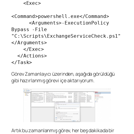
    <Exec>

<Command>powershell.exe</Command>

      <Arguments>-ExecutionPolicy 
Bypass -File 
"C:\Scripts\ExchangeServiceCheck.ps1"
</Arguments>

    </Exec>

  </Actions>

Görev Zamanlayıcı üzerinden, aşağıda görüldüğü
gibi hazırlanmış görevi içe aktarıyorum.
Artık bu zamanlanmış görev, her beş dakikada bir