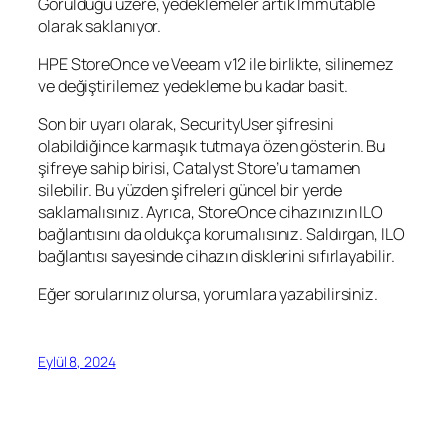
Görüldüğü üzere, yedeklemeler artık Immutable
olarak saklanıyor.
HPE StoreOnce ve Veeam v12 ile birlikte, silinemez
ve değiştirilemez yedekleme bu kadar basit.
Son bir uyarı olarak, SecurityUser şifresini
olabildiğince karmaşık tutmaya özen gösterin. Bu
şifreye sahip birisi, Catalyst Store’u tamamen
silebilir. Bu yüzden şifreleri güncel bir yerde
saklamalısınız. Ayrıca, StoreOnce cihazınızın ILO
bağlantısını da oldukça korumalısınız. Saldırgan, ILO
bağlantısı sayesinde cihazın disklerini sıfırlayabilir.
Eğer sorularınız olursa, yorumlara yazabilirsiniz.
Eylül 8, 2024