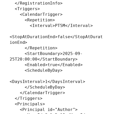
  </RegistrationInfo>

  <Triggers>

    <CalendarTrigger>

      <Repetition>

        <Interval>PT5M</Interval>

<StopAtDurationEnd>false</StopAtDurat
ionEnd>

      </Repetition>

      <StartBoundary>2025-09-
25T20:00:00</StartBoundary>

      <Enabled>true</Enabled>

      <ScheduleByDay>

<DaysInterval>1</DaysInterval>

      </ScheduleByDay>

    </CalendarTrigger>

  </Triggers>

  <Principals>

    <Principal id="Author">
