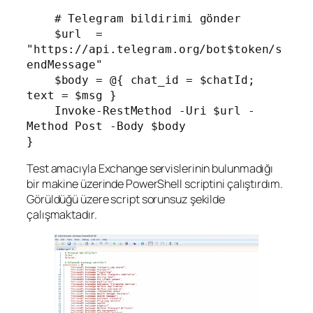
    # Telegram bildirimi gönder

    $url  = 
"https://api.telegram.org/bot$token/s
endMessage"

    $body = @{ chat_id = $chatId; 
text = $msg }

    Invoke-RestMethod -Uri $url -
Method Post -Body $body

Test amacıyla Exchange servislerinin bulunmadığı
bir makine üzerinde PowerShell scriptini çalıştırdım.
Görüldüğü üzere script sorunsuz şekilde
çalışmaktadır.