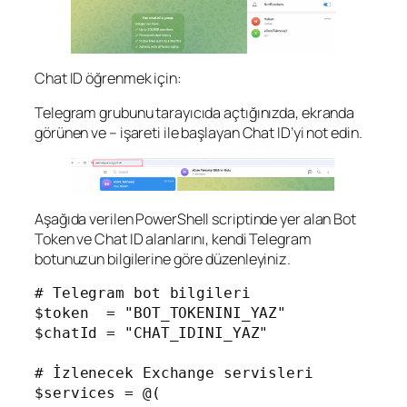
Chat ID öğrenmek için:
Telegram grubunu tarayıcıda açtığınızda, ekranda
görünen ve – işareti ile başlayan Chat ID’yi not edin.
Aşağıda verilen PowerShell scriptinde yer alan Bot
Token ve Chat ID alanlarını, kendi Telegram
botunuzun bilgilerine göre düzenleyiniz.
# Telegram bot bilgileri

$token  = "BOT_TOKENINI_YAZ"

$chatId = "CHAT_IDINI_YAZ"

# İzlenecek Exchange servisleri

$services = @(
