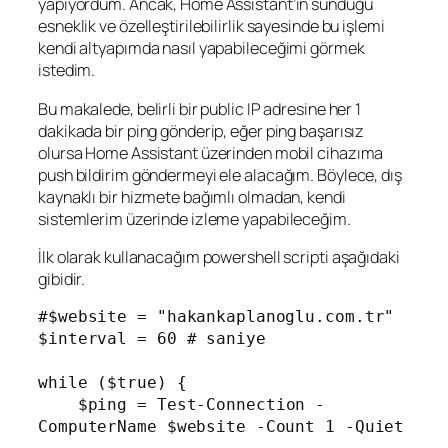
yapıyordum. Ancak, Home Assistant’ın sunduğu
esneklik ve özelleştirilebilirlik sayesinde bu işlemi
kendi altyapımda nasıl yapabileceğimi görmek
istedim.
Bu makalede, belirli bir public IP adresine her 1
dakikada bir ping gönderip, eğer ping başarısız
olursa Home Assistant üzerinden mobil cihazıma
push bildirim göndermeyi ele alacağım. Böylece, dış
kaynaklı bir hizmete bağımlı olmadan, kendi
sistemlerim üzerinde izleme yapabileceğim.
İlk olarak kullanacağım powershell scripti aşağıdaki
gibidir.
#$website = "hakankaplanoglu.com.tr"

$interval = 60 # saniye

while ($true) {

    $ping = Test-Connection -
ComputerName $website -Count 1 -Quiet
