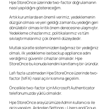
Hpe StoreOnce üzerinde two-factor doğrulamanın
nasıl yapıldığını göstereceğim.
Artık kurumlarda en önemli verimiz, yedeklemenin
düzgün olması ve yeri geldiği zaman bu yedeğin geri
dönülebilir olması kritik önem derecesine ulaşmıştır.
Yedekleme cihazlarımız, politikalarımız vs tüm
sıkılaştırmalarımız çok önemli düzeydedir.
Mutlak süratle sisteminizden bağımsız bir yedeğiniz
olmalı, ilk yedekleme ise backup appliance adını
verdiğimiz güvenilir cihazlar olmalıdır. Hpe
StoreOnce bu konuda kendini kanıtlamış bir üründür.
Lafı fazla uzatmadan Hpe StoreOnce üzerinde two-
factor (MFA) nasıl açılır kısmına geçelim.
Öncelikle two-factor için Microsoft Authenticator
telefonumuzda yüklü olmalıdır.
Hpe StoreOnce arayüzümüze Admin kullanıcısı ile
giriş yapalım. Ardından Settings – Users and Group